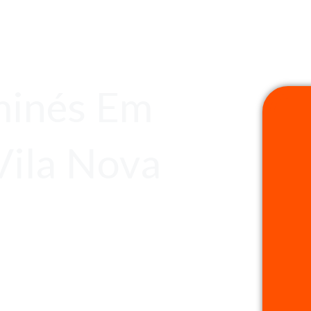
minés Em
Vila Nova
s