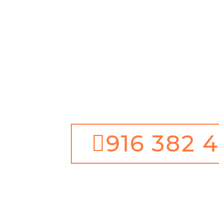
Antes de tudo, Limpe
Garantia de 1 ano
Além disso, Serviço d
dias ano
Juntamente com 100% 
Satisfação
916 382 4