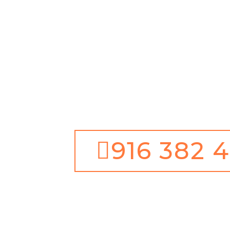
Antes de tudo, Limpe
Garantia de 1 ano
Além disso, Serviço d
dias ano
Juntamente com 100% 
Satisfação
916 382 4