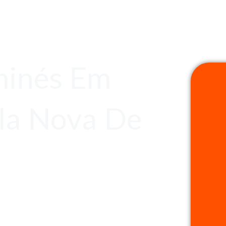
minés Em
ila Nova De
s