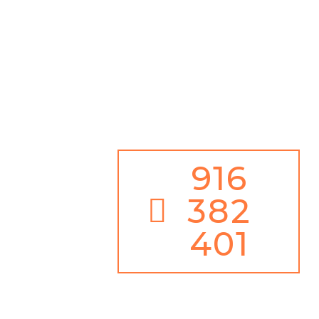
Além disso,
Serviço de Emergência 24h / 365 dias ano
Juntamente com
100% de Garantia de Satisfação
916
382
401