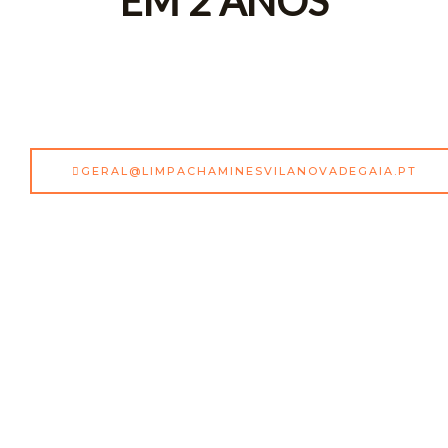
EM 2 ANOS
GERAL@LIMPACHAMINESVILANOVADEGAIA.PT
Limpa Chaminés Seixo Alvo, Vila Nova De Gaia
Primeiramente, os clientes são a nossa maior e principal
preocupação! Então, a pensar em si, todas as nossas
intervenções de Limpa Chaminés Seixo Alvo, Vila Nova
de Gaia assentam em serviços profissionais que resolvem
a sua situação, garantindo então a limpeza no final do