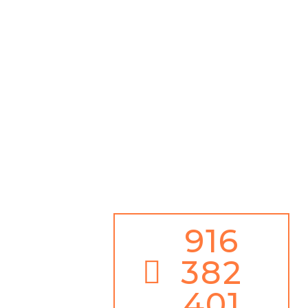
Gratuitos
Antes de tudo,
Limpeza de Chaminé com Garantia de 1 ano
Além disso,
Serviço de Emergência 24h / 365 dias ano
Juntamente com
100% de Garantia de Satisfação
916
382
401