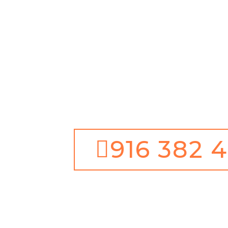
Antes de tudo, Limpe
Garantia de 1 ano
Além disso, Serviço d
dias ano
Juntamente com 100% 
Satisfação
916 382 4