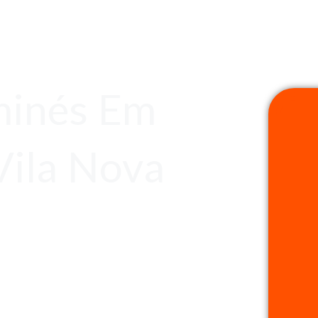
minés Em
Vila Nova
s