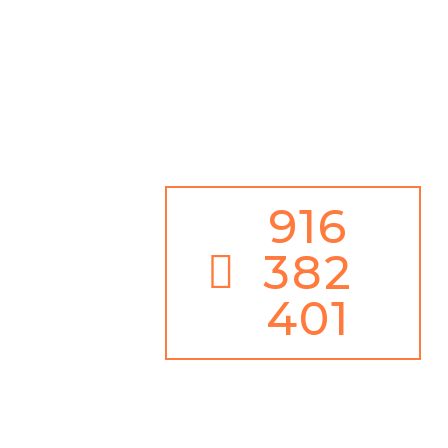
Além disso,
Serviço de Emergência 24h / 365 dias ano
Juntamente com
100% de Garantia de Satisfação
916
382
401