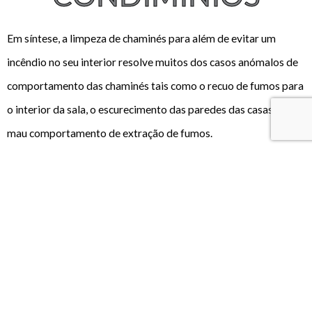
Em síntese, a limpeza de chaminés para além de evitar um
incêndio no seu interior resolve muitos dos casos anómalos de
comportamento das chaminés tais como o recuo de fumos para
o interior da sala, o escurecimento das paredes das casas e um
mau comportamento de extração de fumos.
Por fim, outros dos serviços efetuados em cada manutenção
passa pela verificação das tubagens dos gases dos
esquentadores e exaustores das cozinhas e pela verificação do
funcionamento de ambos. Desta forma é possível verificar
possíveis percas de C
O
para o interior das habitações,
anomalia esta que se tem encontrado e que tem causado
bastantes problemas em Portugal.