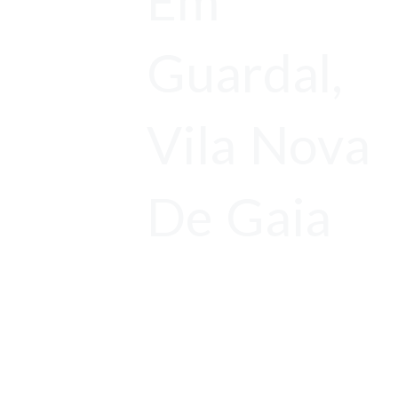
Em
Guardal,
Vila Nova
De Gaia
Orçamentos
Gratuitos
Antes de tudo,
Limpeza de Chaminé com Garantia de 1 ano