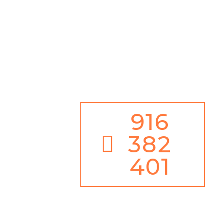
Além disso,
Serviço de Emergência 24h / 365 dias ano
Juntamente com
100% de Garantia de Satisfação
916
382
401