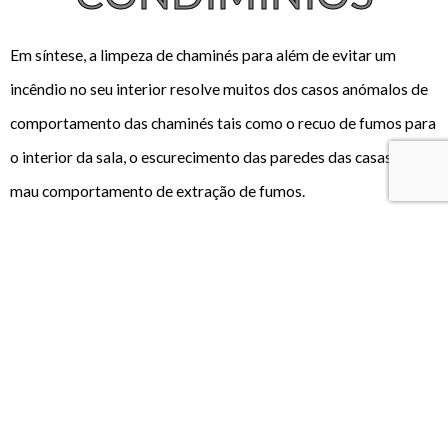
Em síntese, a limpeza de chaminés para além de evitar um
incêndio no seu interior resolve muitos dos casos anómalos de
comportamento das chaminés tais como o recuo de fumos para
o interior da sala, o escurecimento das paredes das casas e um
mau comportamento de extração de fumos.
Por fim, outros dos serviços efetuados em cada manutenção
passa pela verificação das tubagens dos gases dos
esquentadores e exaustores das cozinhas e pela verificação do
funcionamento de ambos. Desta forma é possível verificar
possíveis percas de C
O
para o interior das habitações,
anomalia esta que se tem encontrado e que tem causado
bastantes problemas em Portugal.