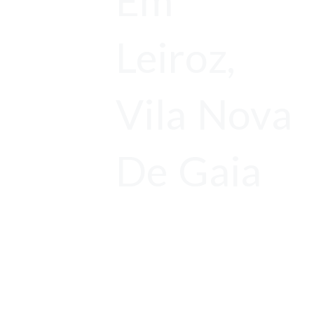
Em
Leiroz,
Vila Nova
De Gaia
Orçamentos
Gratuitos
Antes de tudo,
Limpeza de Chaminé com Garantia de 1 ano