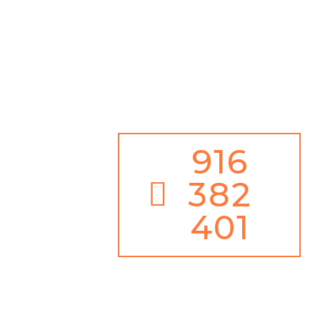
Além disso,
Serviço de Emergência 24h / 365 dias ano
Juntamente com
100% de Garantia de Satisfação
916
382
401